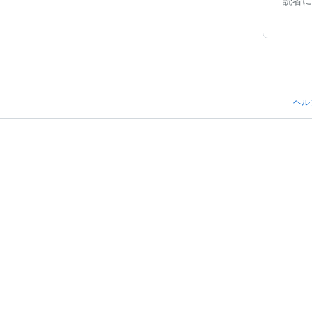
読者に
ヘル