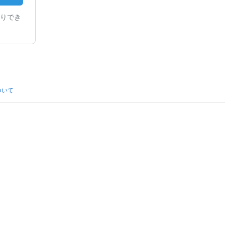
りでき
ついて