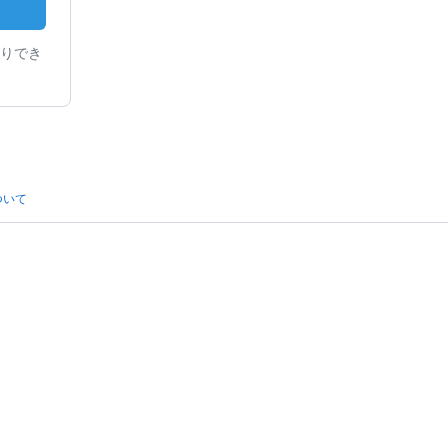
りでき
ついて