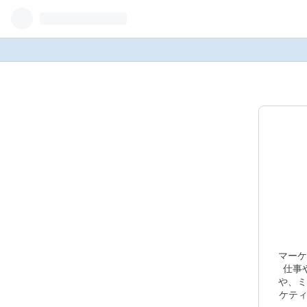
マーケ
仕事
や、ミ
ケティ