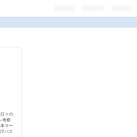
、日々の
レ考察
日本マー
ITパス