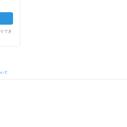
りでき
ついて