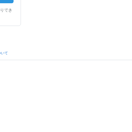
りでき
ついて