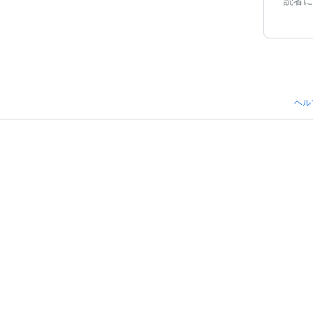
読者に
ヘル