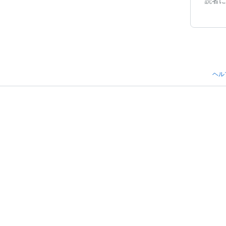
読者に
ヘル