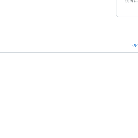
読者に
ヘル