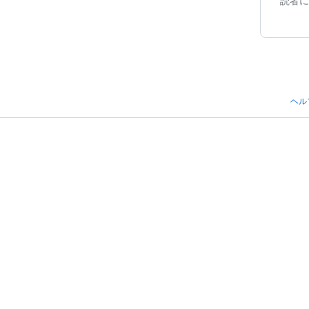
読者に
ヘル