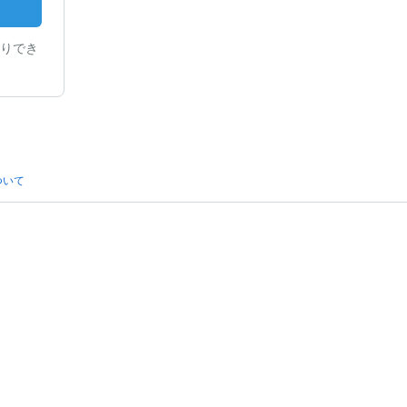
りでき
ついて