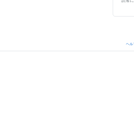
読者に
ヘル