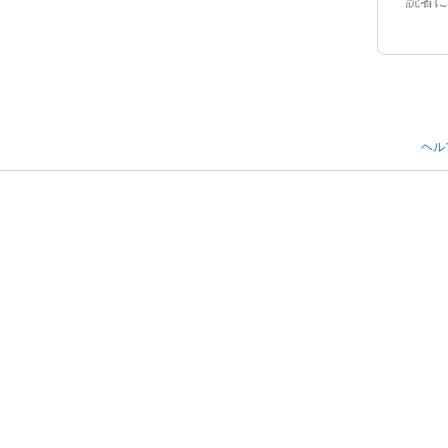
読者に
ヘル