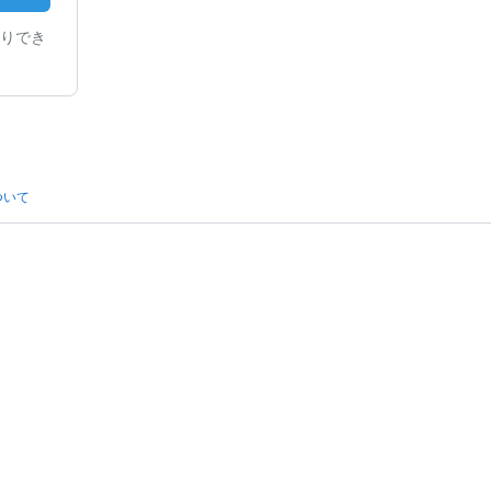
りでき
ついて