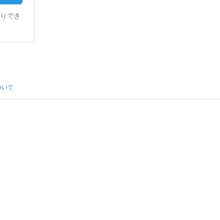
りでき
ついて