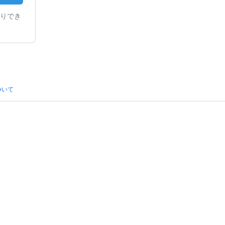
りでき
ついて