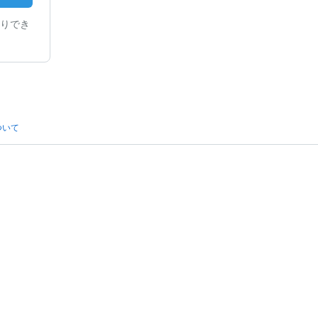
りでき
ついて