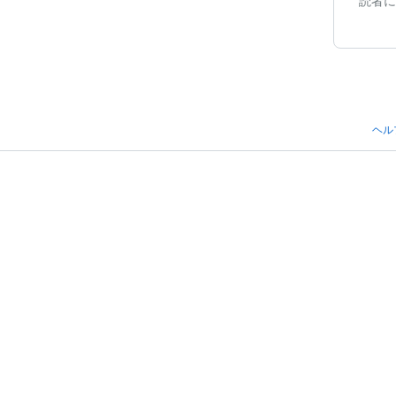
読者に
ヘル