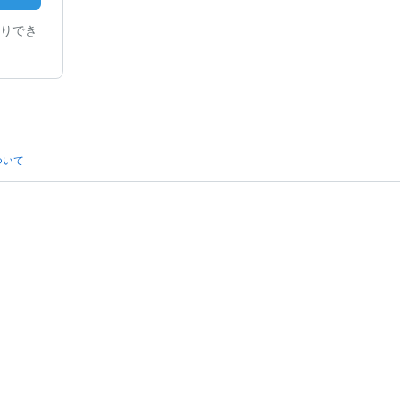
りでき
ついて