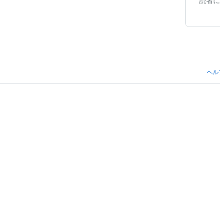
読者に
ヘル