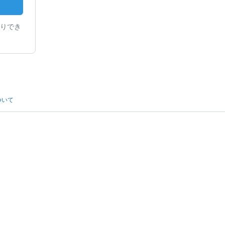
りでき
ついて