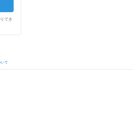
りでき
ついて