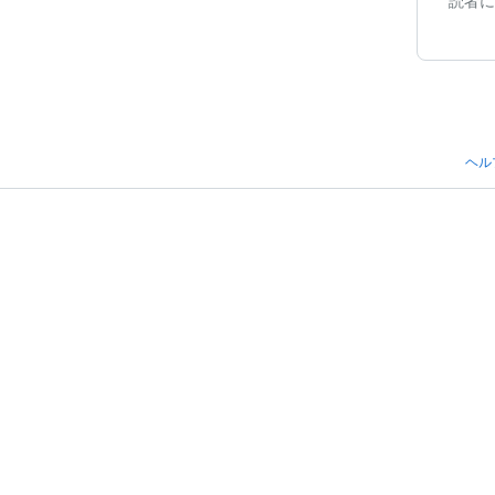
読者に
ヘル