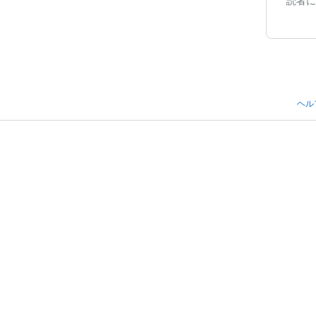
読者に
ヘル