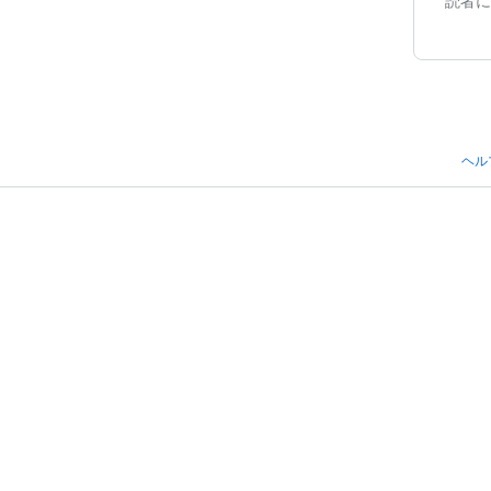
読者に
ヘル