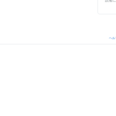
読者に
ヘル