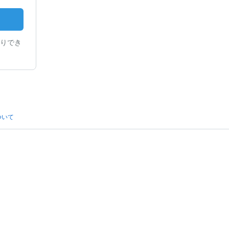
りでき
ついて