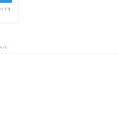
りでき
ついて