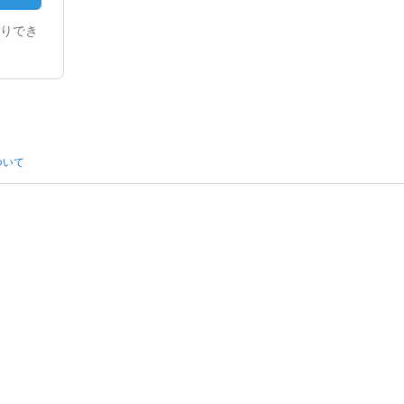
りでき
ついて