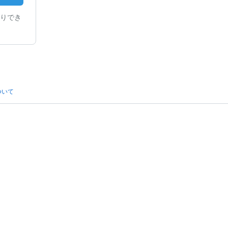
りでき
ついて