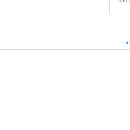
読者に
ヘル