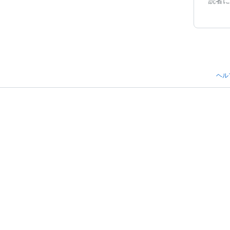
読者に
ヘル