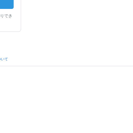
りでき
ついて