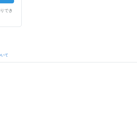
りでき
ついて