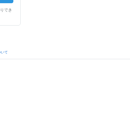
りでき
ついて