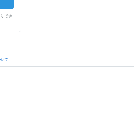
りでき
ついて