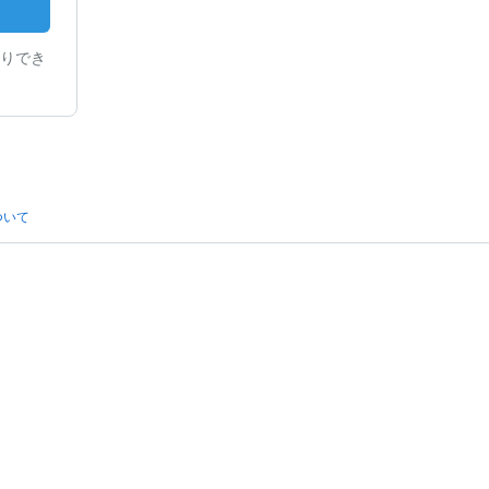
りでき
ついて