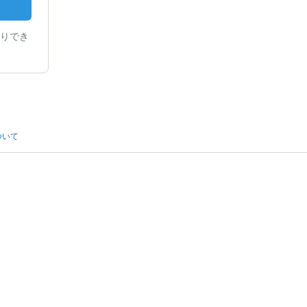
りでき
ついて