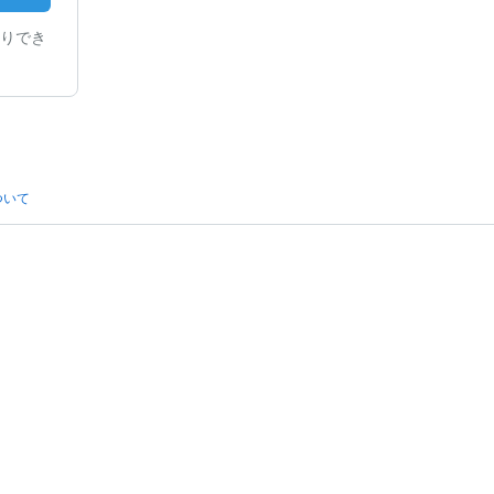
りでき
ついて