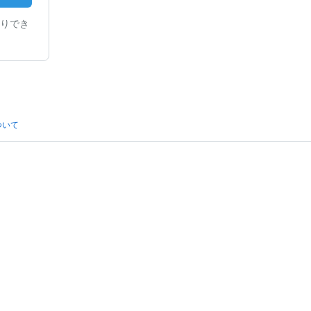
りでき
ついて