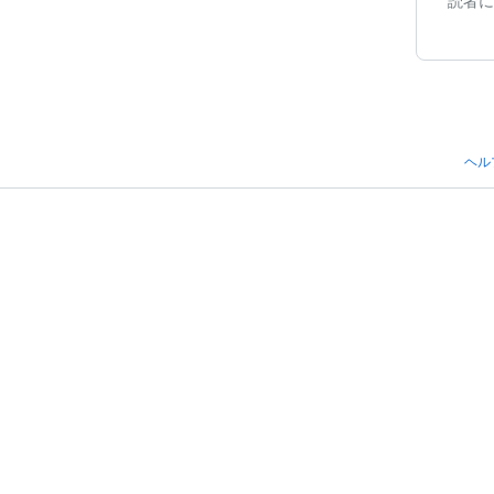
読者に
ヘル