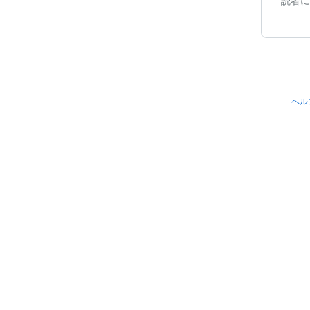
読者に
ヘル