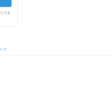
りでき
ついて