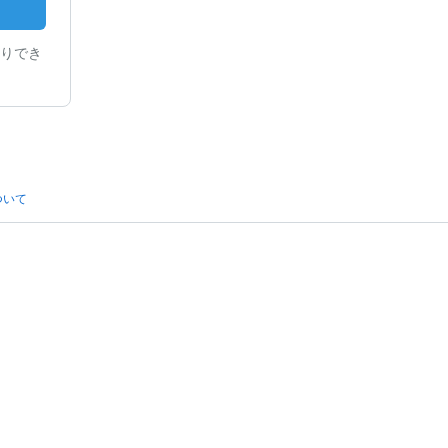
りでき
ついて