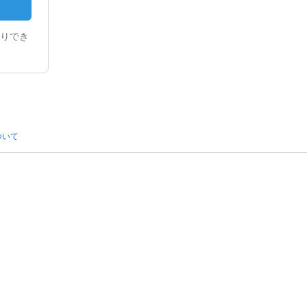
りでき
ついて