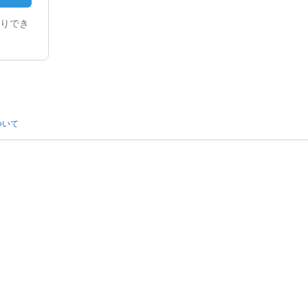
りでき
ついて