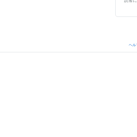
読者に
ヘル