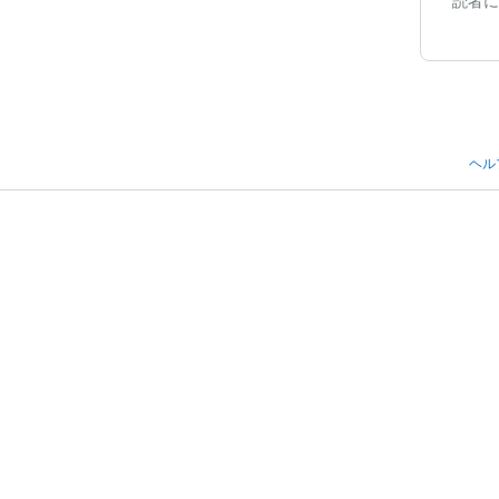
読者に
ヘル