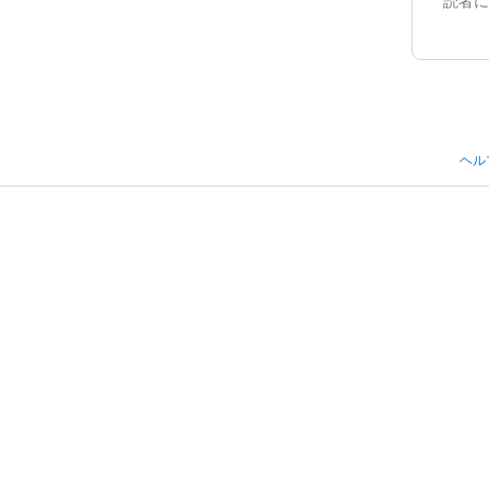
読者に
ヘル