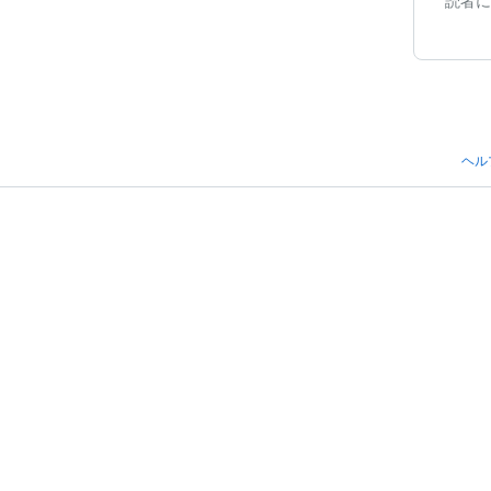
読者に
ヘル