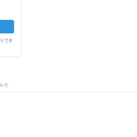
と
りでき
ついて